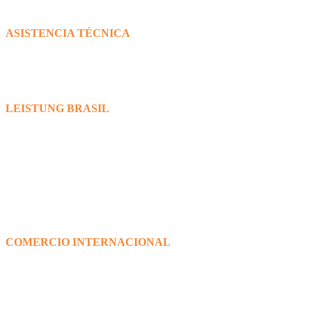
ventas@leistungargentina.com.ar
ASISTENCIA TÉCNICA
+54 9 351 238 3134
Skype: asistencia_leistung_ar
475 9112 - interno 300
asistencia@leistungargentina.com.ar
LEISTUNG BRASIL
Rua João Ropelatto, 202
CEP: 89265-520.
Jaraguá do Sul – SC, Brasil
+55 4733712741
leistung@leistungbrasil.com
www.leistungbrasil.com
COMERCIO INTERNACIONAL
export@leistungbrasil.com