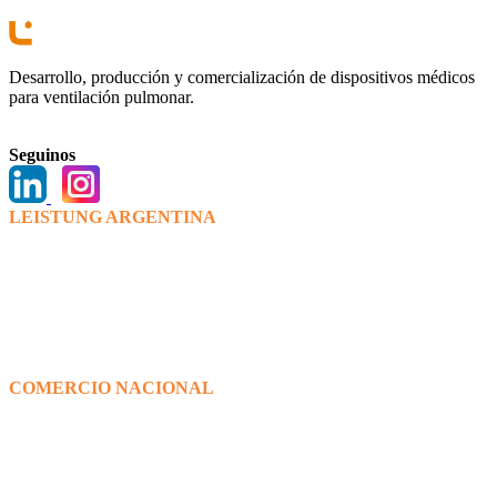
Desarrollo, producción y comercialización de dispositivos médicos
para ventilación pulmonar.
Seguinos
LEISTUNG ARGENTINA
Bv. Los venecianos 6595,(X5022RWT).
Córdoba.
+ 54 0351 475 9112/15
info@leistungargentina.com.ar
www.leistungargentina.com.ar
COMERCIO NACIONAL
Comercial
+351 4 759112 Interno 1
ventas@leistungargentina.com.ar