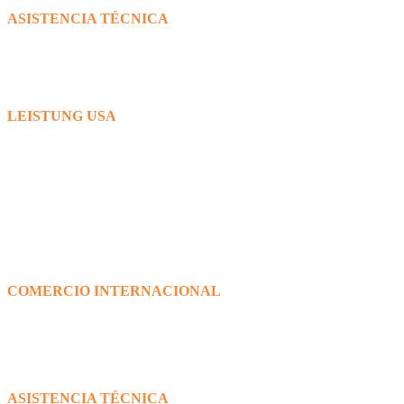
ASISTENCIA TÉCNICA
+55 47 9985-6173
(desde Brasil)
Skype: posvendas_leistungbrasil
posvendas@leistungbrasil.com
LEISTUNG USA
1695NW 110 Av.
Zip Code 33172
Miami – FL, USA
+1 (786) 326 3936
info@leistung-usa.com
COMERCIO INTERNACIONAL
sales@leistung-usa.com
+1 (786) 326 3936
ASISTENCIA TÉCNICA